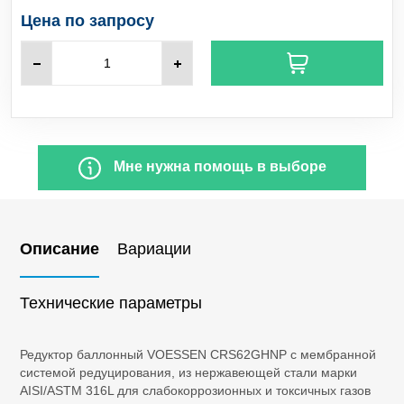
C
H
Пропилен
3
6
Цена по запросу
SO
Сернистый ангидрид
2
H
S
Сероводород
2
SiCl
Тетрахлорид кремния
4
Мне нужна помощь в выборе
NF
Трифторид азота
3
BCl
Бор треххлористый
3
Описание
Вариации
CO
Диоксид углерода
2
Технические параметры
Cl
Хлор
2
Редуктор баллонный VOESSEN CRS62GHNP с мембранной
системой редуцирования, из нержавеющей стали марки
HCl
Хлороводород
AISI/ASTM 316L для слабокоррозионных и токсичных газов