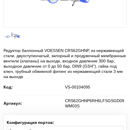
He
Баллонные редукторы для сжатого воздуха
Гелий
C
H
O
Диметиловый эфир
2
6
NO
Диоксид азота
2
Редуктор баллонный VOESSEN CRS62GHNP, из нержавеющей
D
Дейтерий
стали, двухступенчатый, запорный и продувочный мембранные
2
вентили (клапаны) на выходе, входное давление 300 бар,
выходное давление от 0 до 50 бар, DIN9 (G3/4"), гайка под
SiH
Cl
Дихлорсилан
2
2
ключ, трубный обжимной фитинг из нержавеющей стали 3 мм
на выходе
N
O
Закись азота
2
Код:
VS-00104095
i-C
H
изо-Бутилен
CRS62GHNP6RH6LFSGSGD09
4
8
Артикул:
WM03S
O
Кислород
2
Конфигурация портов:
Kr
Криптон