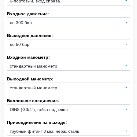
6-портовый, вход справа
Входное давление:
Xe
Ксенон
до 300 бар
CH
Метан
4
Выходное давление:
до 50 бар
CO
Монооксид углерода
Входной манометр:
SiH
Моносилан
4
стандартный манометр
Ne
Неон
Выходной манометр:
стандартный манометр
NO
Оксид азота
Баллонное соединение:
C
H
O
Оксид этилена
DIN9 (G3/4"), гайка под ключ
2
4
Присоединение на выходе:
C
H
Пропан
3
8
трубный фитинг 3 мм, нерж. сталь