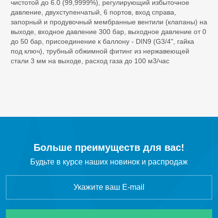
чистотой до 6.0 (99,9999%), регулирующий избыточное
SF
Элегаз
6
давление, двухступенчатый, 6 портов, вход справа,
запорный и продувочный мембранные вентили (клапаны) на
выходе, входное давление 300 бар, выходное давление от 0
C
H
Этан
2
6
до 50 бар, присоединение к баллону - DIN9 (G3/4", гайка
под ключ), трубный обжимной фитинг из нержавеющей
C
H
Этилен
стали 3 мм на выходе, расход газа до 100 м3/час
2
4
C
F
Октафторциклобутан R-318c
4
8
CF
Тетрафторметан
4
CH
Cl
Хлорметан
3
Больше преимуществ для вас!
Будьте в курсе наших новинок и распродаж