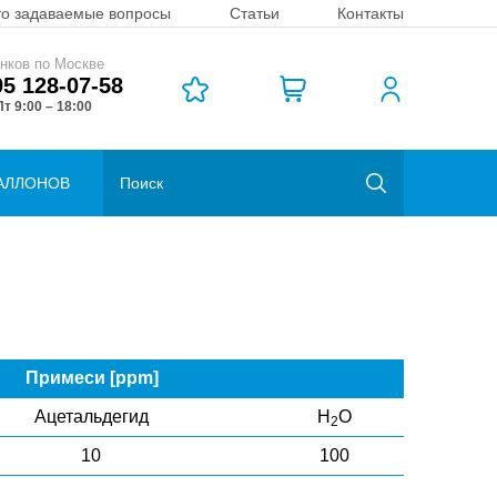
то задаваемые вопросы
Статьи
Контакты
нков по Москве
95 128-07-58
т 9:00 – 18:00
АЛЛОНОВ
Примеси [ppm]
Ацетальдегид
H
O
2
10
100