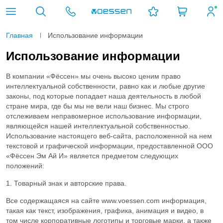
Главная
Использование информации
N
Поверочные газовые смеси ГСО-ПГС, калибровочные
Для чистых 6.0 и других специальных газов
Баллонные редукторы
Баллонные редукторы для азота
Обжимные трубные фитинги
Реквизиты компании
Использование информации
Азот
2
газовые смеси
Использование информации
NH
Газовые рампы (панели)
Для технических и пищевых газов
Баллонные редукторы для аргона
Приварные фитинги
Поставщикам
Политика конфиденциальности
Аммиак
3
В компании «Фёссен» мы очень высоко ценим право
интеллектуальной собственности, равно как и любые другие
Ar
Линейные регуляторы
Баллонные редукторы для ацетилена
Трубы
Резьбовые фитинги
Сертификаты и лицензии
Данные для госорганов
Аргон
законы, под которые попадает наша деятельность в любой
стране мира, где бы мы не вели наш бизнес. Мы строго
C
Баллонные редукторы для водорода
Фитинги
Технические условия
H
Ацетилен
отслеживаем неправомерное использование информации,
2
2
являющейся нашей интеллектуальной собственностью.
Использование настоящего веб-сайта, расположенной на нем
HBr
Баллонные редукторы для гелия
Вакансии
Бромоводород
текстовой и графической информации, предоставленной ООО
«Фёссен Эм Ай И» является предметом следующих
i-C
Баллонные редукторы для кислорода
Контакты
H
изо-Бутан
положений:
4
10
1. Товарный знак и авторские права.
n-C
Баллонные редукторы для метана
H
н-Бутан
4
10
Все содержащаяся на сайте www.voessen.com информация,
такая как текст, изображения, графика, анимация и видео, в
H
Баллонные редукторы для пропана
Водород
2
том числе корпоративные логотипы и торговые марки, а также