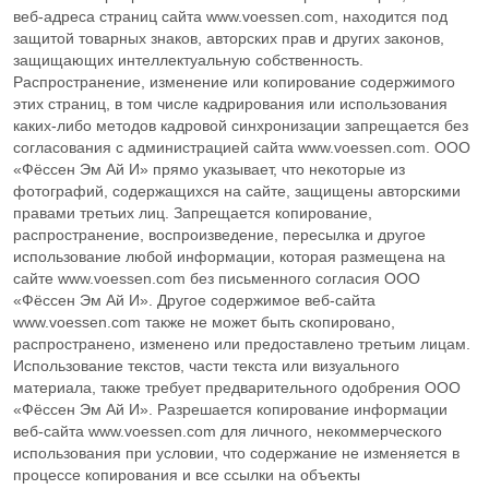
веб-адреса страниц сайта www.voessen.com, находится под
защитой товарных знаков, авторских прав и других законов,
He
Баллонные редукторы для сжатого воздуха
Гелий
защищающих интеллектуальную собственность.
Распространение, изменение или копирование содержимого
C
H
O
Диметиловый эфир
2
6
этих страниц, в том числе кадрирования или использования
каких-либо методов кадровой синхронизации запрещается без
согласования с администрацией сайта www.voessen.com. ООО
NO
Диоксид азота
2
«Фёссен Эм Ай И» прямо указывает, что некоторые из
фотографий, содержащихся на сайте, защищены авторскими
D
Дейтерий
2
правами третьих лиц. Запрещается копирование,
распространение, воспроизведение, пересылка и другое
использование любой информации, которая размещена на
SiH
Cl
Дихлорсилан
2
2
сайте www.voessen.com без письменного согласия ООО
«Фёссен Эм Ай И». Другое содержимое веб-сайта
N
O
Закись азота
www.voessen.com также не может быть скопировано,
2
распространено, изменено или предоставлено третьим лицам.
Использование текстов, части текста или визуального
i-C
H
изо-Бутилен
4
8
материала, также требует предварительного одобрения ООО
«Фёссен Эм Ай И». Разрешается копирование информации
O
Кислород
веб-сайта www.voessen.com для личного, некоммерческого
2
использования при условии, что содержание не изменяется в
процессе копирования и все ссылки на объекты
Kr
Криптон