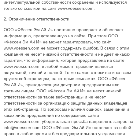
интеллектуальной собственности сохранены и используются
только со ссылкой на сайт www.voessen.com.
Xe
Ксенон
2. Ограничение ответственности.
ООО «Фёссен Эм Ай И» постоянно проверяет и обновляет
CH
Метан
4
информацию, представленную на сайте. При этом ООО
«Фёссен Эм Ай И» не может гарантировать, что сайт
CO
Монооксид углерода
www.voessen.com не может содержать ошибок. В связи с этим
компания не несет никакой ответственности и не дает никаких
гарантий, что информация, которая представлена на сайте
SiH
Моносилан
4
www.voessen.com, в любой момент времени является
актуальной, точной и полной. То же самое относится и ко всем
Ne
Неон
другим веб-страницам, на которые ссылается ООО «Фёссен
Эм Ай И», принадлежащим дочерним предприятиям или
третьим лицам. ООО «Фёссен Эм Ай И» не несет никакой
NO
Оксид азота
ответственности за такие веб-страницы и не несет
ответственности за организацию защиты данных владельцев
C
H
O
Оксид этилена
этих веб-страниц. По вопросам наличия ошибок, замечаний и
2
4
каких либо предложений по содержанию сайта
www.voessen.com, убедительная просьба направлять запрос на
C
H
Пропан
3
8
info@voessen.com.ООО «Фёссен Эм Ай И» оставляет за собой
право в любое время и без предварительного уведомления