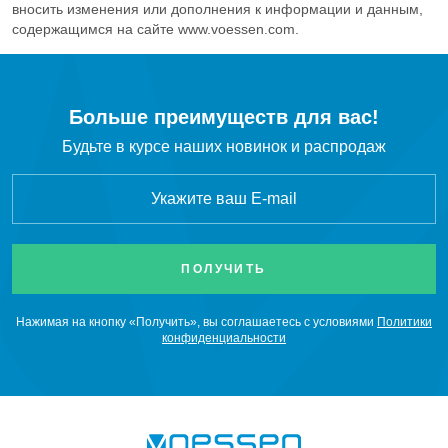
C
H
Пропилен
вносить изменения или дополнения к информации и данным,
3
6
содержащимся на сайте www.voessen.com.
SO
Сернистый ангидрид
2
H
S
Сероводород
Больше преимуществ для вас!
2
Будьте в курсе наших новинок и распродаж
SiCl
Тетрахлорид кремния
4
NF
Трифторид азота
3
BCl
Бор треххлористый
3
CO
Диоксид углерода
2
Нажимая на кнопку «Получить», вы соглашаетесь с условиями
Политики
конфиденциальности
Cl
Хлор
2
HCl
Хлороводород