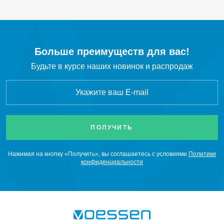
Xe
Ксенон
CH
Метан
Больше преимуществ для вас!
4
Будьте в курсе наших новинок и распродаж
CO
Монооксид углерода
SiH
Моносилан
4
Ne
Неон
NO
Оксид азота
Нажимая на кнопку «Получить», вы соглашаетесь с условиями
Политики
конфиденциальности
C
H
O
Оксид этилена
2
4
C
H
Пропан
3
8