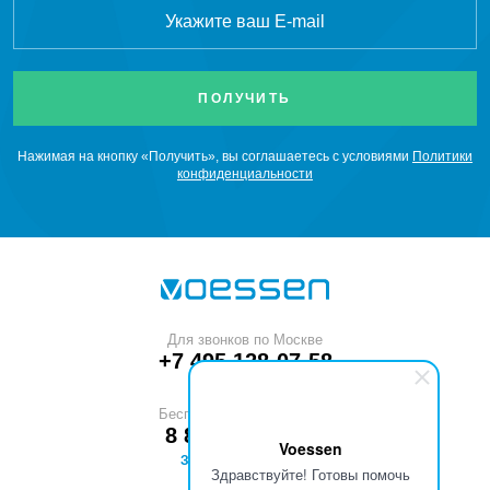
Xe
Ксенон
CH
Метан
4
Нажимая на кнопку «Получить», вы соглашаетесь с условиями
Политики
CO
Монооксид углерода
конфиденциальности
SiH
Моносилан
4
Ne
Неон
NO
Оксид азота
Для звонков по Москве
+7 495 128-07-58
C
H
O
Оксид этилена
2
4
Бесплатный звонок по РФ
8 800 551-53-40
C
H
Пропан
Voessen
3
8
ЗАКАЗАТЬ ЗВОНОК
Здравствуйте! Готовы помочь