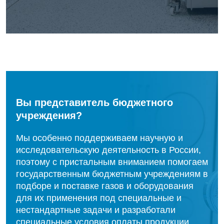
Вы представитель бюджетного
учреждения?
Мы особенно поддерживаем научную и
исследовательскую деятельность в России,
поэтому с пристальным вниманием помогаем
государственным бюджетным учреждениям в
подборе и поставке газов и оборудования
для их применения под специальные и
нестандартные задачи и разработали
специальные условия оплаты продукции.