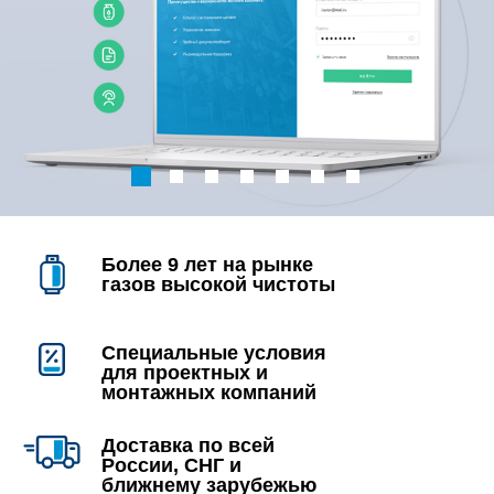
He
Баллонные редукторы для сжатого воздуха
Гелий
C
H
O
Диметиловый эфир
2
6
NO
Диоксид азота
2
D
Дейтерий
2
Более 9 лет на рынке
SiH
Cl
Дихлорсилан
2
2
газов высокой чистоты
N
O
Закись азота
2
Специальные условия
для проектных и
i-C
H
изо-Бутилен
4
8
монтажных компаний
O
Кислород
2
Доставка по всей
России, СНГ и
ближнему зарубежью
Kr
Криптон