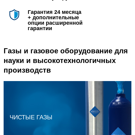
Гарантия 24 месяца
Xe
Ксенон
+ дополнительные
опции расширенной
гарантии
CH
Метан
4
CO
Монооксид углерода
Газы и газовое оборудование для
науки и высокотехнологичных
SiH
Моносилан
4
производств
Ne
Неон
NO
Оксид азота
C
H
O
Оксид этилена
2
4
ЧИСТЫЕ ГАЗЫ
C
H
Пропан
3
8