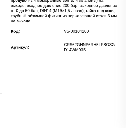
продувочный мембранные вентили (клапаны) на
выходе, входное давление 200 бар, выходное давление
от 0 до 50 бар, DIN14 (M19×1,5 левая), гайка под ключ,
трубный обжимной фитинг из нержавеющей стали 3 мм
на выходе
Код:
VS-00104103
CRS62GHNP6RH5LFSGSG
Артикул:
D14WM03S