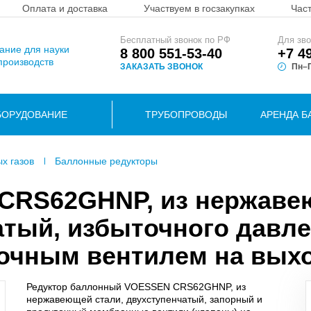
Оплата и доставка
Участвуем в госзакупках
Час
Бесплатный звонок по РФ
Для зво
вание для науки
8 800 551-53-40
+7 4
производств
ЗАКАЗАТЬ ЗВОНОК
Пн–П
БОРУДОВАНИЕ
ТРУБОПРОВОДЫ
АРЕНДА Б
ых газов
Баллонные редукторы
 CRS62GHNP, из нержав
атый, избыточного давле
очным вентилем на вых
Редуктор баллонный VOESSEN CRS62GHNP, из
нержавеющей стали, двухступенчатый, запорный и