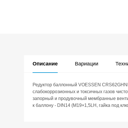
Описание
Вариации
Техн
Редуктор баллонный VOESSEN CRS62GHNP с
слабокоррозионных и токсичных газов чисто
запорный и продувочный мембранные вентил
к баллону - DIN14 (M19×1,5LH, гайка под кл