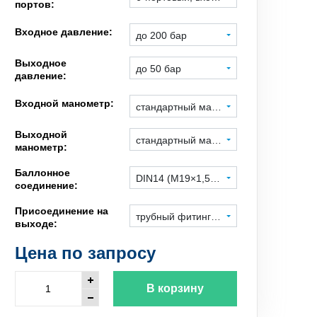
портов:
Входное давление:
до 200 бар
Выходное
до 50 бар
давление:
Входной манометр:
стандартный манометр
Выходной
стандартный манометр
манометр:
Баллонное
DIN14 (M19×1,5 левая), гайка под ключ
соединение:
Присоединение на
трубный фитинг 3 мм, нерж. сталь
выходе:
Цена по запросу
В корзину