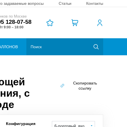
то задаваемые вопросы
Статьи
Контакты
нков по Москве
95 128-07-58
т 9:00 – 18:00
АЛЛОНОВ
еющей
Скопировать
ссылку
ния, с
оде
Конфигурация
6-портовый, вход справа