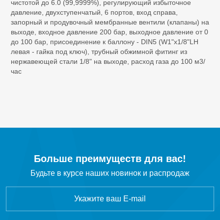
чистотой до 6.0 (99,9999%), регулирующий избыточное
SF
Элегаз
6
давление, двухступенчатый, 6 портов, вход справа,
запорный и продувочный мембранные вентили (клапаны) на
выходе, входное давление 200 бар, выходное давление от 0
C
H
Этан
2
6
до 100 бар, присоединение к баллону - DIN5 (W1"x1/8"LH
левая - гайка под ключ), трубный обжимной фитинг из
C
H
Этилен
нержавеющей стали 1/8" на выходе, расход газа до 100 м3/
2
4
час
C
F
Октафторциклобутан R-318c
4
8
CF
Тетрафторметан
4
CH
Cl
Хлорметан
3
Больше преимуществ для вас!
Будьте в курсе наших новинок и распродаж