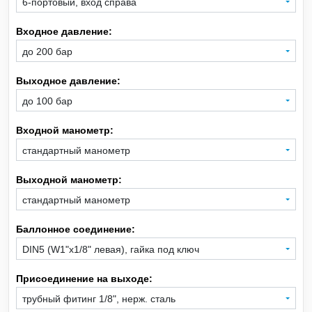
6-портовый, вход справа
Входное давление:
Xe
Ксенон
до 200 бар
CH
Метан
4
Выходное давление:
до 100 бар
CO
Монооксид углерода
Входной манометр:
SiH
Моносилан
4
стандартный манометр
Ne
Неон
Выходной манометр:
стандартный манометр
NO
Оксид азота
Баллонное соединение:
C
H
O
Оксид этилена
DIN5 (W1"x1/8" левая), гайка под ключ
2
4
Присоединение на выходе:
C
H
Пропан
3
8
трубный фитинг 1/8", нерж. сталь