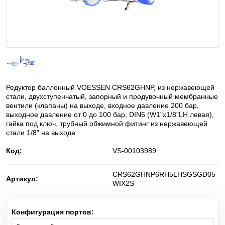
He
Баллонные редукторы для сжатого воздуха
Гелий
C
H
O
Диметиловый эфир
2
6
NO
Диоксид азота
2
Редуктор баллонный VOESSEN CRS62GHNP, из нержавеющей
D
Дейтерий
стали, двухступенчатый, запорный и продувочный мембранные
2
вентили (клапаны) на выходе, входное давление 200 бар,
выходное давление от 0 до 100 бар, DIN5 (W1"x1/8"LH левая),
SiH
Cl
Дихлорсилан
2
2
гайка под ключ, трубный обжимной фитинг из нержавеющей
стали 1/8" на выходе
N
O
Закись азота
2
Код:
VS-00103989
i-C
H
изо-Бутилен
CRS62GHNP6RH5LHSGSGD05
4
8
Артикул:
WIX2S
O
Кислород
2
Конфигурация портов:
Kr
Криптон