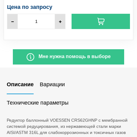
C
H
Пропилен
3
6
Цена по запросу
SO
Сернистый ангидрид
2
H
S
Сероводород
2
SiCl
Тетрахлорид кремния
4
Мне нужна помощь в выборе
NF
Трифторид азота
3
BCl
Бор треххлористый
3
Описание
Вариации
CO
Диоксид углерода
2
Технические параметры
Cl
Хлор
2
Редуктор баллонный VOESSEN CRS62GHNP с мембранной
системой редуцирования, из нержавеющей стали марки
HCl
Хлороводород
AISI/ASTM 316L для слабокоррозионных и токсичных газов