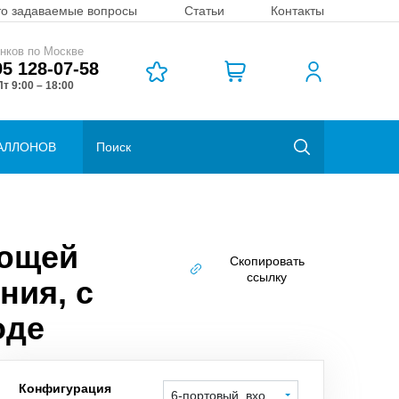
то задаваемые вопросы
Статьи
Контакты
нков по Москве
95 128-07-58
т 9:00 – 18:00
АЛЛОНОВ
еющей
Скопировать
ссылку
ния, с
оде
Конфигурация
6-портовый, вход справа