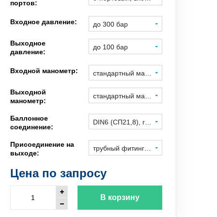
портов:
Входное давление:
до 300 бар
Выходное
до 100 бар
давление:
Входной манометр:
стандартный манометр
Выходной
стандартный манометр
манометр:
Баллонное
DIN6 (СП21,8), гайка под ключ
соединение:
Присоединение на
трубный фитинг 1/4", нерж. сталь
выходе:
Цена по запросу
В корзину