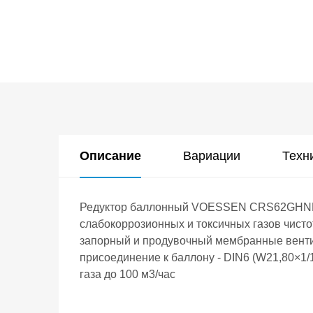
Описание
Вариации
Техн
Редуктор баллонный VOESSEN CRS62GHNP с
слабокоррозионных и токсичных газов чисто
запорный и продувочный мембранные вентил
присоединение к баллону - DIN6 (W21,80×1/
газа до 100 м3/час