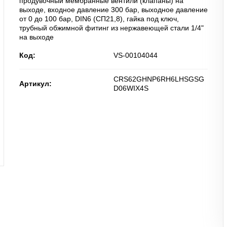
продувочный мембранные вентили (клапаны) на
выходе, входное давление 300 бар, выходное давление
от 0 до 100 бар, DIN6 (СП21,8), гайка под ключ,
трубный обжимной фитинг из нержавеющей стали 1/4"
на выходе
Код:
VS-00104044
CRS62GHNP6RH6LHSGSG
Артикул:
D06WIX4S