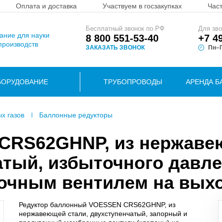
Оплата и доставка
Участвуем в госзакупках
Час
Бесплатный звонок по РФ
Для зво
вание для науки
8 800 551-53-40
+7 4
производств
ЗАКАЗАТЬ ЗВОНОК
Пн–П
БОРУДОВАНИЕ
ТРУБОПРОВОДЫ
АРЕНДА Б
ых газов
Баллонные редукторы
 CRS62GHNP, из нержав
атый, избыточного давле
очным вентилем на вых
Редуктор баллонный VOESSEN CRS62GHNP, из
нержавеющей стали, двухступенчатый, запорный и