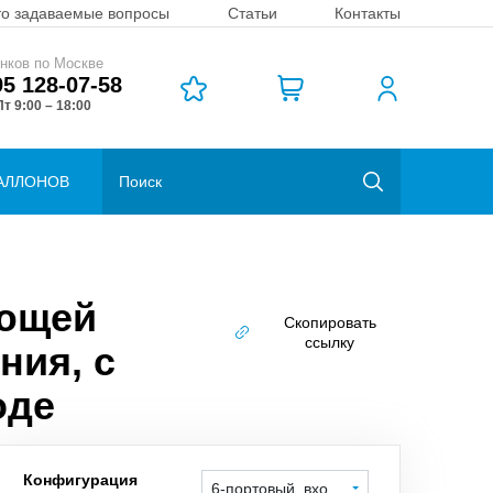
то задаваемые вопросы
Статьи
Контакты
нков по Москве
95 128-07-58
т 9:00 – 18:00
АЛЛОНОВ
еющей
Скопировать
ссылку
ния, с
оде
Конфигурация
6-портовый, вход справа