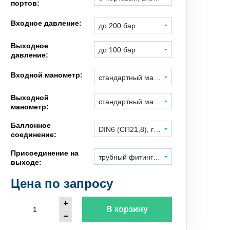
портов:
Входное давление:
до 200 бар
Выходное
до 100 бар
давление:
Входной манометр:
стандартный манометр
Выходной
стандартный манометр
манометр:
Баллонное
DIN6 (СП21,8), гайка под ключ
соединение:
Присоединение на
трубный фитинг 1/4", нерж. сталь
выходе:
Цена по запросу
В корзину