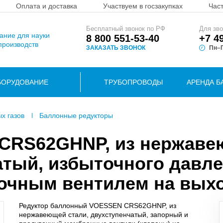
Оплата и доставка
Участвуем в госзакупках
Час
Бесплатный звонок по РФ
Для зво
вание для науки
8 800 551-53-40
+7 4
производств
ЗАКАЗАТЬ ЗВОНОК
Пн–П
БОРУДОВАНИЕ
ТРУБОПРОВОДЫ
АРЕНДА Б
ых газов
Баллонные редукторы
 CRS62GHNP, из нержав
атый, избыточного давле
очным вентилем на вых
Редуктор баллонный VOESSEN CRS62GHNP, из
нержавеющей стали, двухступенчатый, запорный и