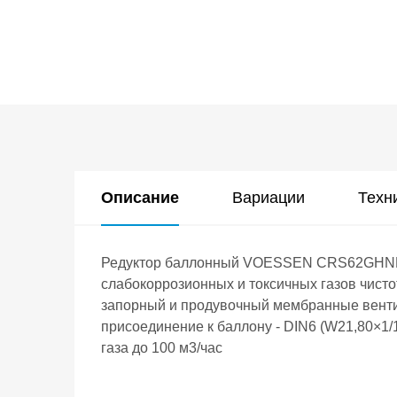
Описание
Вариации
Техн
Редуктор баллонный VOESSEN CRS62GHNP с
слабокоррозионных и токсичных газов чисто
запорный и продувочный мембранные вентил
присоединение к баллону - DIN6 (W21,80×1/
газа до 100 м3/час