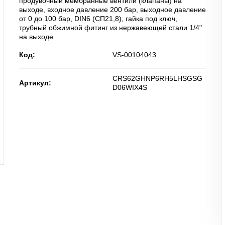
продувочный мембранные вентили (клапаны) на
выходе, входное давление 200 бар, выходное давление
от 0 до 100 бар, DIN6 (СП21,8), гайка под ключ,
трубный обжимной фитинг из нержавеющей стали 1/4"
на выходе
Код:
VS-00104043
CRS62GHNP6RH5LHSGSG
Артикул:
D06WIX4S