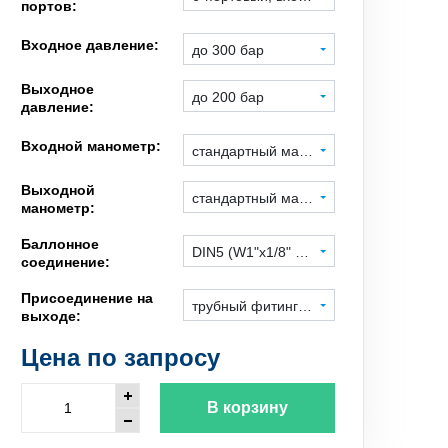
портов:
Входное давление:
до 300 бар
Выходное
до 200 бар
давление:
Входной манометр:
стандартный манометр
Выходной
стандартный манометр
манометр:
Баллонное
DIN5 (W1"x1/8" левая), гайка под ключ
соединение:
Присоединение на
трубный фитинг 1/4", нерж. сталь
выходе:
Цена по запросу
В корзину