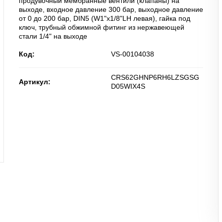
продувочный мембранные вентили (клапаны) на
выходе, входное давление 300 бар, выходное давление
от 0 до 200 бар, DIN5 (W1"x1/8"LH левая), гайка под
ключ, трубный обжимной фитинг из нержавеющей
стали 1/4" на выходе
Код:
VS-00104038
CRS62GHNP6RH6LZSGSG
Артикул:
D05WIX4S