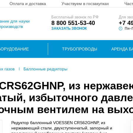
Оплата и доставка
Участвуем в госзакупках
Час
Бесплатный звонок по РФ
Для зво
вание для науки
8 800 551-53-40
+7 4
производств
ЗАКАЗАТЬ ЗВОНОК
Пн–П
БОРУДОВАНИЕ
ТРУБОПРОВОДЫ
АРЕНДА Б
ых газов
Баллонные редукторы
 CRS62GHNP, из нержав
атый, избыточного давле
очным вентилем на вых
Редуктор баллонный VOESSEN CRS62GHNP, из
нержавеющей стали, двухступенчатый, запорный и