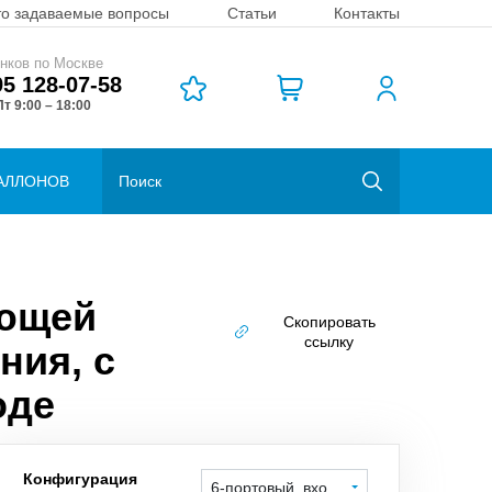
то задаваемые вопросы
Статьи
Контакты
нков по Москве
95 128-07-58
т 9:00 – 18:00
АЛЛОНОВ
еющей
Скопировать
ссылку
ния, с
оде
Конфигурация
6-портовый, вход справа