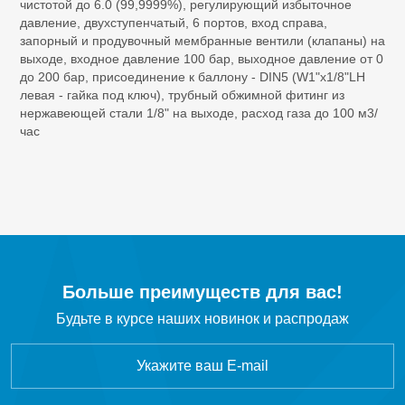
чистотой до 6.0 (99,9999%), регулирующий избыточное
SF
Элегаз
6
давление, двухступенчатый, 6 портов, вход справа,
запорный и продувочный мембранные вентили (клапаны) на
выходе, входное давление 100 бар, выходное давление от 0
C
H
Этан
2
6
до 200 бар, присоединение к баллону - DIN5 (W1"x1/8"LH
левая - гайка под ключ), трубный обжимной фитинг из
C
H
Этилен
нержавеющей стали 1/8" на выходе, расход газа до 100 м3/
2
4
час
C
F
Октафторциклобутан R-318c
4
8
CF
Тетрафторметан
4
CH
Cl
Хлорметан
3
Больше преимуществ для вас!
Будьте в курсе наших новинок и распродаж