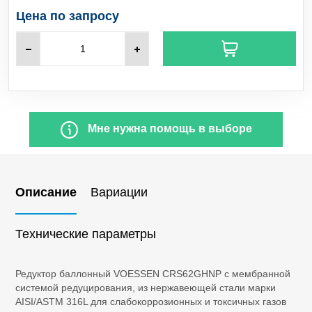
C
H
Пропилен
3
6
Цена по запросу
SO
Сернистый ангидрид
2
H
S
Сероводород
2
SiCl
Тетрахлорид кремния
4
Мне нужна помощь в выборе
NF
Трифторид азота
3
BCl
Бор треххлористый
3
Описание
Вариации
CO
Диоксид углерода
2
Технические параметры
Cl
Хлор
2
Редуктор баллонный VOESSEN CRS62GHNP с мембранной
системой редуцирования, из нержавеющей стали марки
HCl
Хлороводород
AISI/ASTM 316L для слабокоррозионных и токсичных газов