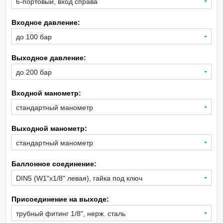
6-портовый, вход справа
Входное давление:
Xe
Ксенон
до 100 бар
CH
Метан
4
Выходное давление:
до 200 бар
CO
Монооксид углерода
Входной манометр:
SiH
Моносилан
4
стандартный манометр
Ne
Неон
Выходной манометр:
стандартный манометр
NO
Оксид азота
Баллонное соединение:
C
H
O
Оксид этилена
DIN5 (W1"x1/8" левая), гайка под ключ
2
4
Присоединение на выходе:
C
H
Пропан
3
8
трубный фитинг 1/8", нерж. сталь