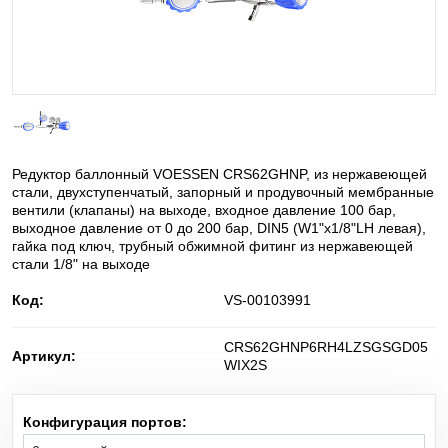
He
Баллонные редукторы для сжатого воздуха
Гелий
C
H
O
Диметиловый эфир
2
6
NO
Диоксид азота
2
Редуктор баллонный VOESSEN CRS62GHNP, из нержавеющей
D
Дейтерий
стали, двухступенчатый, запорный и продувочный мембранные
2
вентили (клапаны) на выходе, входное давление 100 бар,
выходное давление от 0 до 200 бар, DIN5 (W1"x1/8"LH левая),
SiH
Cl
Дихлорсилан
2
2
гайка под ключ, трубный обжимной фитинг из нержавеющей
стали 1/8" на выходе
N
O
Закись азота
2
Код:
VS-00103991
i-C
H
изо-Бутилен
CRS62GHNP6RH4LZSGSGD05
4
8
Артикул:
WIX2S
O
Кислород
2
Конфигурация портов:
Kr
Криптон