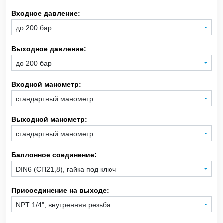
Входное давление:
Xe
Ксенон
до 200 бар
CH
Выходное давление:
Метан
4
до 200 бар
CO
Монооксид углерода
Входной манометр:
стандартный манометр
SiH
Моносилан
4
Выходной манометр:
Ne
Неон
стандартный манометр
NO
Оксид азота
Баллонное соединение:
DIN6 (СП21,8), гайка под ключ
C
H
O
Оксид этилена
2
4
Присоединение на выходе:
C
H
Пропан
3
8
NPT 1/4", внутренняя резьба