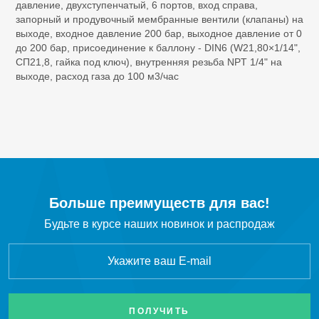
давление, двухступенчатый, 6 портов, вход справа,
SF
Элегаз
6
запорный и продувочный мембранные вентили (клапаны) на
выходе, входное давление 200 бар, выходное давление от 0
до 200 бар, присоединение к баллону - DIN6 (W21,80×1/14",
C
H
Этан
2
6
СП21,8, гайка под ключ), внутренняя резьба NPT 1/4" на
выходе, расход газа до 100 м3/час
C
H
Этилен
2
4
C
F
Октафторциклобутан R-318c
4
8
CF
Тетрафторметан
4
CH
Cl
Хлорметан
3
Больше преимуществ для вас!
Будьте в курсе наших новинок и распродаж