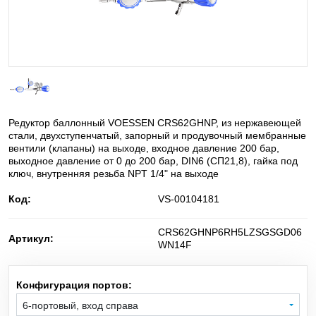
He
Баллонные редукторы для сжатого воздуха
Гелий
C
H
O
Диметиловый эфир
2
6
NO
Диоксид азота
2
Редуктор баллонный VOESSEN CRS62GHNP, из нержавеющей
D
Дейтерий
стали, двухступенчатый, запорный и продувочный мембранные
2
вентили (клапаны) на выходе, входное давление 200 бар,
выходное давление от 0 до 200 бар, DIN6 (СП21,8), гайка под
SiH
Cl
Дихлорсилан
2
2
ключ, внутренняя резьба NPT 1/4" на выходе
Код:
VS-00104181
N
O
Закись азота
2
CRS62GHNP6RH5LZSGSGD06
Артикул:
i-C
H
изо-Бутилен
WN14F
4
8
O
Кислород
2
Конфигурация портов:
6-портовый, вход справа
Kr
Криптон