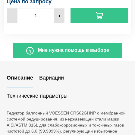
Цена по запросу
C
H
Пропилен
3
6
SO
Сернистый ангидрид
2
H
S
Сероводород
2
SiCl
Тетрахлорид кремния
4
Мне нужна помощь в выборе
NF
Трифторид азота
3
Описание
Вариации
BCl
Бор треххлористый
3
CO
Диоксид углерода
Технические параметры
2
Cl
Хлор
2
Редуктор баллонный VOESSEN CRS62GHNP с мембранной
системой редуцирования, из нержавеющей стали марки
HCl
AISI/ASTM 316L для слабокоррозионных и токсичных газов
Хлороводород
чистотой до 6.0 (99,9999%), регулирующий избыточное