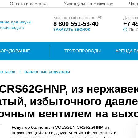
Оплата и доставка
Участвуем в госзакупках
Час
Бесплатный звонок по РФ
Для зво
вание для науки
8 800 551-53-40
+7 4
производств
ЗАКАЗАТЬ ЗВОНОК
Пн–П
БОРУДОВАНИЕ
ТРУБОПРОВОДЫ
АРЕНДА Б
ых газов
Баллонные редукторы
 CRS62GHNP, из нержав
атый, избыточного давле
очным вентилем на вых
Редуктор баллонный VOESSEN CRS62GHNP, из
нержавеющей стали, двухступенчатый, запорный и