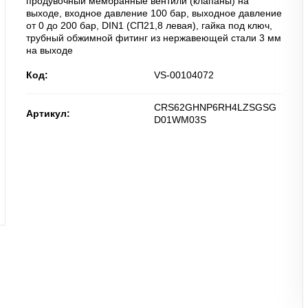
продувочный мембранные вентили (клапаны) на
выходе, входное давление 100 бар, выходное давление
от 0 до 200 бар, DIN1 (СП21,8 левая), гайка под ключ,
трубный обжимной фитинг из нержавеющей стали 3 мм
на выходе
Код:
VS-00104072
CRS62GHNP6RH4LZSGSG
Артикул:
D01WM03S