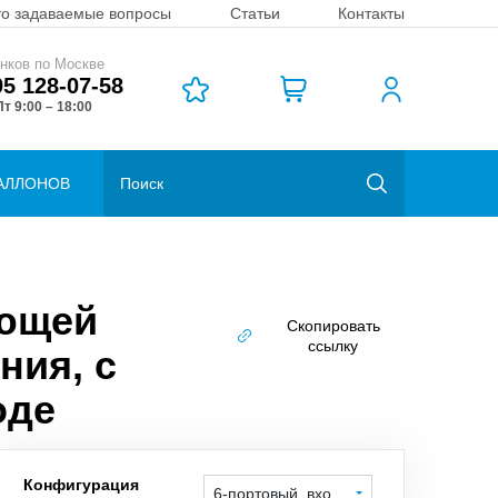
то задаваемые вопросы
Статьи
Контакты
нков по Москве
95 128-07-58
т 9:00 – 18:00
АЛЛОНОВ
еющей
Скопировать
ссылку
ния, с
оде
Конфигурация
6-портовый, вход справа