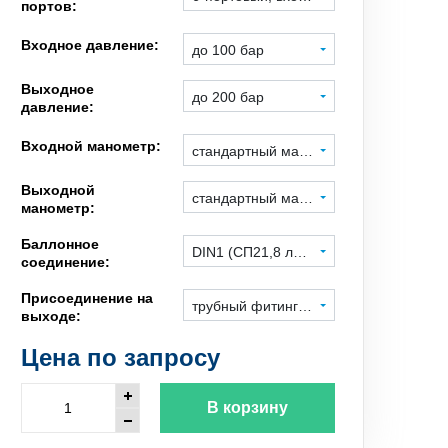
портов:
Входное давление:
до 100 бар
Выходное
до 200 бар
давление:
Входной манометр:
стандартный манометр
Выходной
стандартный манометр
манометр:
Баллонное
DIN1 (СП21,8 левая), гайка под ключ
соединение:
Присоединение на
трубный фитинг 3 мм, нерж. сталь
выходе:
Цена по запросу
В корзину