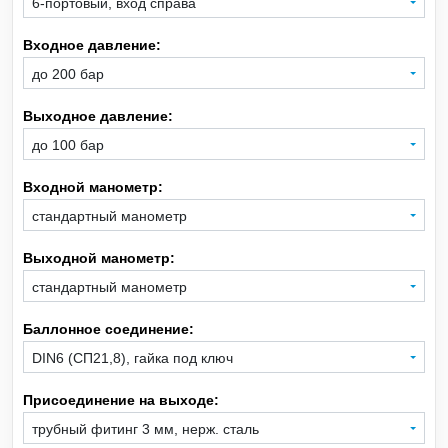
6-портовый, вход справа
Входное давление:
Xe
Ксенон
до 200 бар
CH
Метан
4
Выходное давление:
до 100 бар
CO
Монооксид углерода
Входной манометр:
SiH
Моносилан
4
стандартный манометр
Ne
Неон
Выходной манометр:
стандартный манометр
NO
Оксид азота
Баллонное соединение:
C
H
O
Оксид этилена
DIN6 (СП21,8), гайка под ключ
2
4
Присоединение на выходе:
C
H
Пропан
3
8
трубный фитинг 3 мм, нерж. сталь