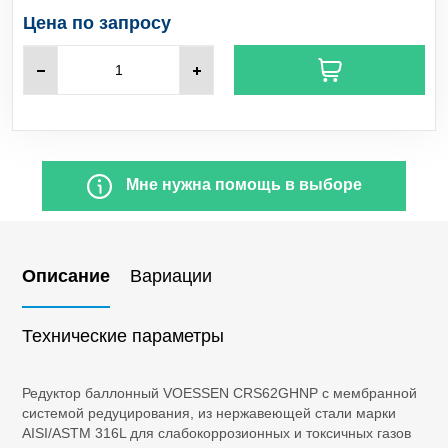
C
H
Пропилен
3
6
Цена по запросу
SO
Сернистый ангидрид
2
H
S
Сероводород
2
SiCl
Тетрахлорид кремния
4
Мне нужна помощь в выборе
NF
Трифторид азота
3
BCl
Бор треххлористый
3
Описание
Вариации
CO
Диоксид углерода
2
Технические параметры
Cl
Хлор
2
Редуктор баллонный VOESSEN CRS62GHNP с мембранной
системой редуцирования, из нержавеющей стали марки
HCl
Хлороводород
AISI/ASTM 316L для слабокоррозионных и токсичных газов