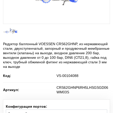
He
Баллонные редукторы для сжатого воздуха
Гелий
C
H
O
Диметиловый эфир
2
6
NO
Диоксид азота
2
Редуктор баллонный VOESSEN CRS62GHNP, из нержавеющей
D
Дейтерий
стали, двухступенчатый, запорный и продувочный мембранные
2
вентили (клапаны) на выходе, входное давление 200 бар,
выходное давление от 0 до 100 бар, DIN6 (СП21,8), гайка под
SiH
Cl
Дихлорсилан
2
2
ключ, трубный обжимной фитинг из нержавеющей стали 3 мм
на выходе
N
O
Закись азота
2
Код:
VS-00104088
i-C
H
изо-Бутилен
CRS62GHNP6RH5LHSGSGD06
4
8
Артикул:
WM03S
O
Кислород
2
Конфигурация портов:
Kr
Криптон