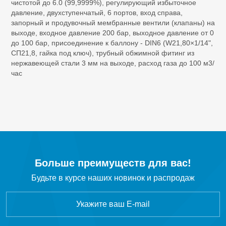
чистотой до 6.0 (99,9999%), регулирующий избыточное
SF
Элегаз
6
давление, двухступенчатый, 6 портов, вход справа,
запорный и продувочный мембранные вентили (клапаны) на
выходе, входное давление 200 бар, выходное давление от 0
C
H
Этан
2
6
до 100 бар, присоединение к баллону - DIN6 (W21,80×1/14",
СП21,8, гайка под ключ), трубный обжимной фитинг из
C
H
Этилен
нержавеющей стали 3 мм на выходе, расход газа до 100 м3/
2
4
час
C
F
Октафторциклобутан R-318c
4
8
CF
Тетрафторметан
4
CH
Cl
Хлорметан
3
Больше преимуществ для вас!
Будьте в курсе наших новинок и распродаж