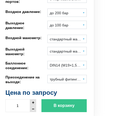
портов:
Входное давление:
до 200 бар
Выходное
до 100 бар
давление:
Входной манометр:
стандартный манометр
Выходной
стандартный манометр
манометр:
Баллонное
DIN14 (M19×1,5 левая), гайка под ключ
соединение:
Присоединение на
трубный фитинг 1/4", нерж. сталь
выходе:
Цена по запросу
В корзину