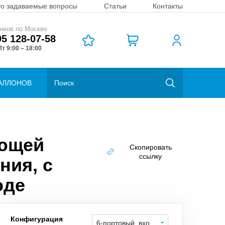
то задаваемые вопросы
Статьи
Контакты
нков по Москве
95 128-07-58
т 9:00 – 18:00
АЛЛОНОВ
еющей
Скопировать
ссылку
ния, с
оде
Конфигурация
6-портовый, вход справа