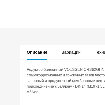
Описание
Вариации
Техн
Редуктор баллонный VOESSEN CRS62GHNP с
слабокоррозионных и токсичных газов чисто
запорный и продувочный мембранные вентил
присоединение к баллону - DIN14 (M19×1,5L
м3/час