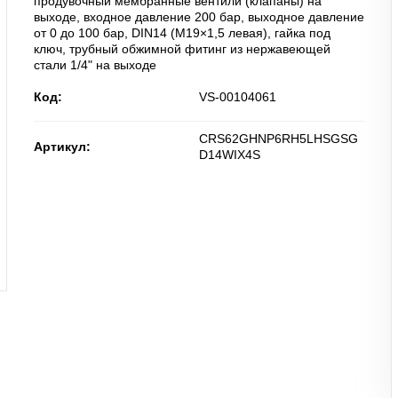
продувочный мембранные вентили (клапаны) на
выходе, входное давление 200 бар, выходное давление
от 0 до 100 бар, DIN14 (M19×1,5 левая), гайка под
ключ, трубный обжимной фитинг из нержавеющей
стали 1/4" на выходе
Код:
VS-00104061
CRS62GHNP6RH5LHSGSG
Артикул:
D14WIX4S