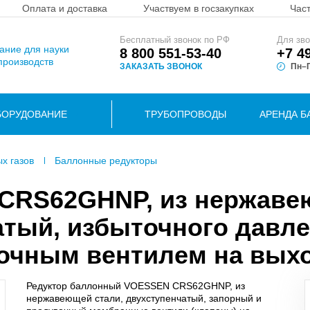
Оплата и доставка
Участвуем в госзакупках
Час
Бесплатный звонок по РФ
Для зво
вание для науки
8 800 551-53-40
+7 4
производств
ЗАКАЗАТЬ ЗВОНОК
Пн–П
БОРУДОВАНИЕ
ТРУБОПРОВОДЫ
АРЕНДА Б
ых газов
Баллонные редукторы
 CRS62GHNP, из нержав
атый, избыточного давле
очным вентилем на вых
Редуктор баллонный VOESSEN CRS62GHNP, из
нержавеющей стали, двухступенчатый, запорный и