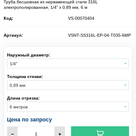
Труба бесшовная из нержавеющей стали 316L
электрополированная, 1/4" x 0,89 мм, 6 м
He
Баллонные редукторы для сжатого воздуха
Гелий
Код:
VS-00070404
C
H
O
Диметиловый эфир
2
6
Артикул:
VSNT-SS316L-EP-04-T035-6MP
NO
Диоксид азота
2
Наружный диаметр:
D
Дейтерий
2
1/4"
SiH
Cl
Дихлорсилан
2
2
Толщина стенки:
0,89 мм
N
O
Закись азота
2
Длина отрезка:
i-C
H
изо-Бутилен
4
8
6 метров
Цена по запросу
O
Кислород
2
Kr
Криптон