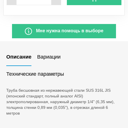
Xe
Ксенон
CH
Метан
4
Мне нужна помощь в выборе
CO
Монооксид углерода
Описание
Вариации
SiH
Моносилан
4
Ne
Неон
Технические параметры
NO
Оксид азота
Труба бесшовная из нержавеющей стали SUS 316L JIS
(японский стандарт, полный аналог AISI)
C
H
O
Оксид этилена
электрополированная, наружный диаметр 1/4" (6,35 мм),
2
4
толщина стенки 0,89 мм (0,035"), в отрезках длиной 6
метров
C
H
Пропан
3
8