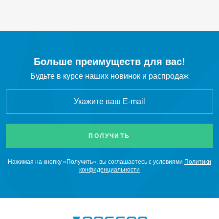
C
H
Пропилен
3
6
SO
Сернистый ангидрид
2
H
S
Сероводород
2
Больше преимуществ для вас!
Будьте в курсе наших новинок и распродаж
SiCl
Тетрахлорид кремния
4
NF
Трифторид азота
3
BCl
Бор треххлористый
3
CO
Диоксид углерода
2
Нажимая на кнопку «Получить», вы соглашаетесь с условиями
Политики
конфиденциальности
Cl
Хлор
2
HCl
Хлороводород