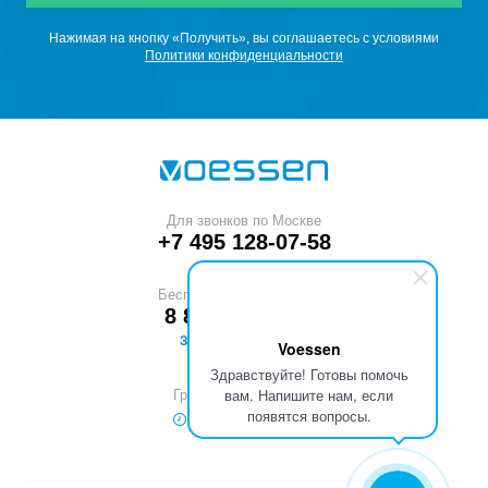
SF
Элегаз
6
Нажимая на кнопку «Получить», вы соглашаетесь с условиями
Политики конфиденциальности
C
H
Этан
2
6
C
H
Этилен
2
4
C
F
Октафторциклобутан R-318c
4
8
Для звонков по Москве
+7 495 128-07-58
CF
Тетрафторметан
4
Бесплатный звонок по РФ
CH
Cl
Хлорметан
3
8 800 551-53-40
ЗАКАЗАТЬ ЗВОНОК
Voessen
Здравствуйте! Готовы помочь
вам. Напишите нам, если
График работы (МСК)
появятся вопросы.
Пн–Пт 9:00 – 18:00