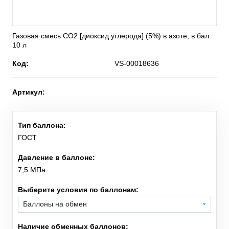
He
Баллонные редукторы для сжатого воздуха
Гелий
Газовая смесь CO2 [диоксид углерода] (5%) в азоте, в бал.
C
H
O
Диметиловый эфир
10 л
2
6
Код:
VS-00018636
NO
Диоксид азота
2
Артикул:
D
Дейтерий
2
SiH
Cl
Дихлорсилан
Тип баллона:
2
2
ГОСТ
N
O
Закись азота
2
Давление в баллоне:
7,5 МПа
i-C
H
изо-Бутилен
4
8
Выберите условия по баллонам:
O
Кислород
2
Наличие обменных баллонов:
Kr
Криптон