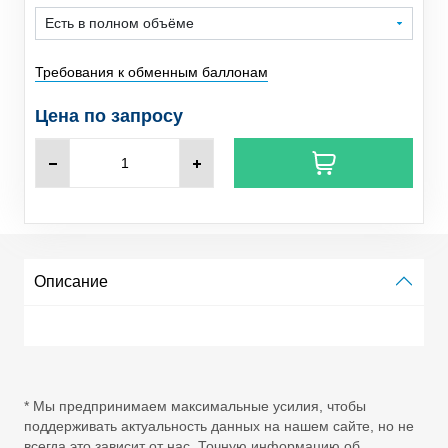
Xe
Ксенон
Требования к обменным баллонам
CH
Метан
4
Цена по запросу
CO
Монооксид углерода
SiH
Моносилан
4
Ne
Неон
Описание
NO
Оксид азота
C
H
O
Оксид этилена
2
4
C
H
Пропан
* Мы предпринимаем максимальные усилия, чтобы
3
8
поддерживать актуальность данных на нашем сайте, но не
всегда это зависит от нас. Точную информацию об