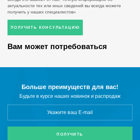
C
H
Пропилен
3
6
актуальности тех или иных сведений вы всегда можете
получить у наших специалистов»
SO
Сернистый ангидрид
2
ПОЛУЧИТЬ КОНСУЛЬТАЦИЮ
H
S
Сероводород
2
Вам может потребоваться
SiCl
Тетрахлорид кремния
4
NF
Трифторид азота
3
BCl
Бор треххлористый
3
Больше преимуществ для вас!
Будьте в курсе наших новинок и распродаж
CO
Диоксид углерода
2
Cl
Хлор
2
HCl
Хлороводород