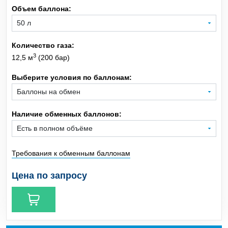
Объем баллона:
Xe
Ксенон
Количество газа:
CH
Метан
4
3
12,5 м
(200 бар)
CO
Монооксид углерода
Выберите условия по баллонам:
SiH
Моносилан
4
Наличие обменных баллонов:
Ne
Неон
Требования к обменным баллонам
NO
Оксид азота
Цена по запросу
C
H
O
Оксид этилена
2
4
C
H
Пропан
3
8