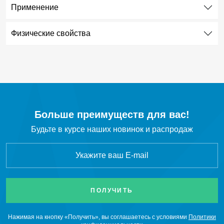
Применение
SF
Элегаз
6
Физические свойства
C
H
Этан
2
6
C
H
Этилен
2
4
C
F
Октафторциклобутан R-318c
4
8
CF
Тетрафторметан
Больше преимуществ для вас!
4
Будьте в курсе наших новинок и распродаж
CH
Cl
Хлорметан
3
Нажимая на кнопку «Получить», вы соглашаетесь с условиями
Политики