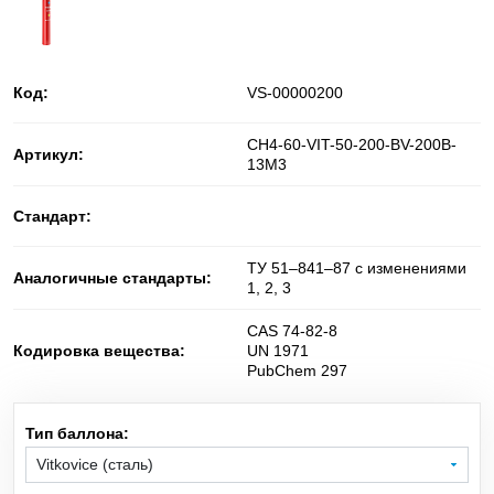
He
Баллонные редукторы для сжатого воздуха
Гелий
Код:
VS-00000200
C
H
O
Диметиловый эфир
2
6
CH4-60-VIT-50-200-BV-200B-
NO
Диоксид азота
Артикул:
2
13M3
D
Дейтерий
2
Стандарт:
SiH
Cl
Дихлорсилан
ТУ 51–841–87 с изменениями
2
2
Аналогичные стандарты:
1, 2, 3
N
O
Закись азота
2
CAS 74-82-8
Кодировка вещества:
UN 1971
PubChem 297
i-C
H
изо-Бутилен
4
8
O
Тип баллона:
Кислород
2
Kr
Криптон