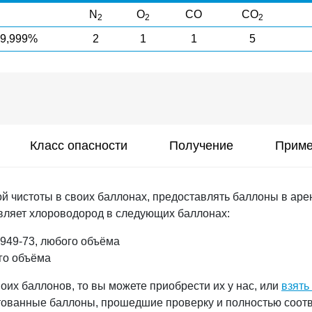
N
O
CO
CO
2
2
2
9,999%
2
1
1
5
Класс опасности
Получение
Приме
 чистоты в своих баллонах, предоставлять баллоны в арен
вляет хлороводород в следующих баллонах:
949-73, любого объёма
го объёма
оих баллонов, то вы можете приобрести их у нас, или
взять
стованные баллоны, прошедшие проверку и полностью соо