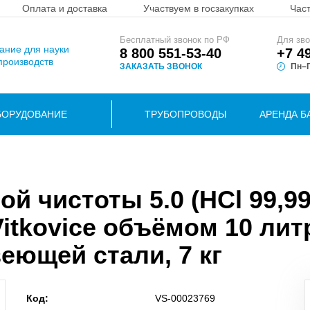
Оплата и доставка
Участвуем в госзакупках
Час
Бесплатный звонок по РФ
Для зво
вание для науки
8 800 551-53-40
+7 4
производств
ЗАКАЗАТЬ ЗВОНОК
Пн–П
БОРУДОВАНИЕ
ТРУБОПРОВОДЫ
АРЕНДА Б
й чистоты 5.0 (HCl 99,9
itkovice объёмом 10 лит
еющей стали, 7 кг
Код:
VS-00023769